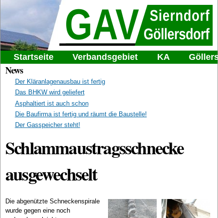
Direkt
Gemeindeabwasserverband
zum
Inhalt
Sierndorf-Göllersdorf
Hauptmenü
Startseite
Verbandsgebiet
KA
Göller
News
Der Kläranlagenausbau ist fertig
Das BHKW wird geliefert
Asphaltiert ist auch schon
Die Baufirma ist fertig und räumt die Baustelle!
Der Gasspeicher steht!
Schlammaustragsschnecke
ausgewechselt
Die abgenützte Schneckenspirale
wurde gegen eine noch