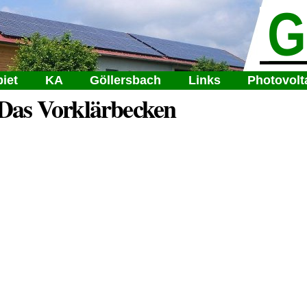
Direkt
verband Sierndorf-Göllersdorf
zum
Inhalt
iet
KA
Göllersbach
Links
Photovolt
Das Vorklärbecken