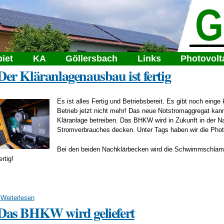
Direkt
verband Sierndorf-Göllersdorf
zum
Inhalt
iet
KA
Göllersbach
Links
Photovolt
Der Kläranlagenausbau ist fertig
Es ist alles Fertig und Betriebsbereit. Es gibt noch einge
Betrieb jetzt nicht mehr! Das neue Notstromaggregat kan
Kläranlage betreiben. Das BHKW wird in Zukunft in der Na
Stromverbrauches decken. Unter Tags haben wir die Phot
Bei den beiden Nachklärbecken wird die Schwimmschlam
ertig!
Weiterlesen
über Der Kläranlagenausbau ist fertig
Das BHKW wird geliefert