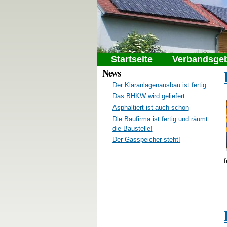
Gemeindeabwasser
Hauptmenü
Startseite
Verbandsgeb
News
Der Kläranlagenausbau ist fertig
Das BHKW wird geliefert
Asphaltiert ist auch schon
Die Baufirma ist fertig und räumt
die Baustelle!
Der Gasspeicher steht!
f