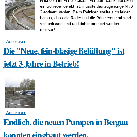
Nachdem im Verteilschacht vor den Nachklärbecken
ein Schieber defekt ist, musste das zugehörige NKB
2 entleert werden. Beim Reinigen stellte sich leider
heraus, dass die Räder und die Räumergummi stark
verschlissen sind und daher erneuert werden
müssen!
Weiterlesen
über Entleerung und Reinigung vom NKB 2
Die "Neue, fein-blasige Belüftung" ist
jetzt 3 Jahre in Betrieb!
Weiterlesen
über Die "Neue, fein-blasige Belüftung" ist jetzt 3 Jahre in
Endlich, die neuen Pumpen in Bergau
Betrieb!
konnten eingbaut werden.