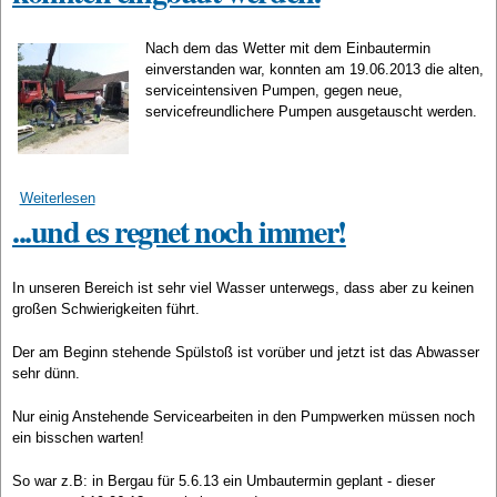
Nach dem das Wetter mit dem Einbautermin
einverstanden war, konnten am 19.06.2013 die alten,
serviceintensiven Pumpen, gegen neue,
servicefreundlichere Pumpen ausgetauscht werden.
Weiterlesen
über Endlich, die neuen Pumpen in Bergau konnten eingbaut
...und es regnet noch immer!
werden.
In unseren Bereich ist sehr viel Wasser unterwegs, dass aber zu keinen
großen Schwierigkeiten führt.
Der am Beginn stehende Spülstoß ist vorüber und jetzt ist das Abwasser
sehr dünn.
Nur einig Anstehende Servicearbeiten in den Pumpwerken müssen noch
ein bisschen warten!
So war z.B: in Bergau für 5.6.13 ein Umbautermin geplant - dieser