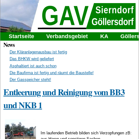
Direkt
Gemeindeabwasserverband
zum
Inhalt
Sierndorf-Göllersdorf
Hauptmenü
Startseite
Verbandsgebiet
KA
Göller
News
Der Kläranlagenausbau ist fertig
Das BHKW wird geliefert
Asphaltiert ist auch schon
Die Baufirma ist fertig und räumt die Baustelle!
Der Gasspeicher steht!
Entleerung und Reinigung vom BB3
und NKB 1
Im laufenden Betrieb bilden sich Verzopfungen zB:
aus Haren und sonstigen Sachen